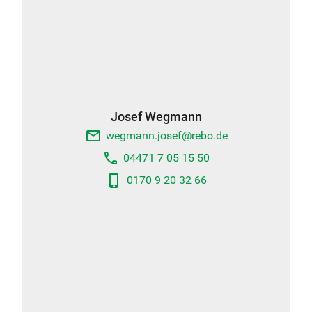
Josef Wegmann
email
wegmann.josef@rebo.de
phone
04471 7 05 15 50
phone_android
0170 9 20 32 66