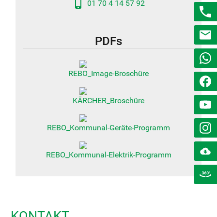
phone_android
01 70 4 14 57 92
PDFs
REBO_Image-Broschüre
KÄRCHER_Broschüre
REBO_Kommunal-Geräte-Programm
REBO_Kommunal-Elektrik-Programm
KONTAKT