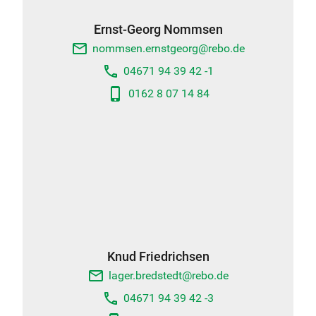
Ernst-Georg Nommsen
email
nommsen.ernstgeorg@rebo.de
phone
04671 94 39 42 -1
phone_android
0162 8 07 14 84
Knud Friedrichsen
email
lager.bredstedt@rebo.de
phone
04671 94 39 42 -3