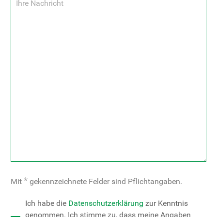
Too
Many
*
Mit
gekennzeichnete Felder sind Pflichtangaben.
Requests
Too
Ich habe die
Datenschutzerklärung
zur Kenntnis
Too
genommen. Ich stimme zu, dass meine Angaben