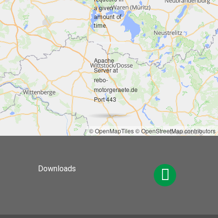
a given
amount of
time.
Apache
Server at
rebo-
motorgeraete.de
Port 443
© OpenMapTiles
© OpenStreetMap contributors
Downloads