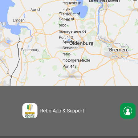
requests in
a given
Apache
amount of
Server at
time.
rebo-
motorgeraete.de
Port 443
Apache
Server at
rebo-
motorgeraete.de
Port 443
Rebo App & Support