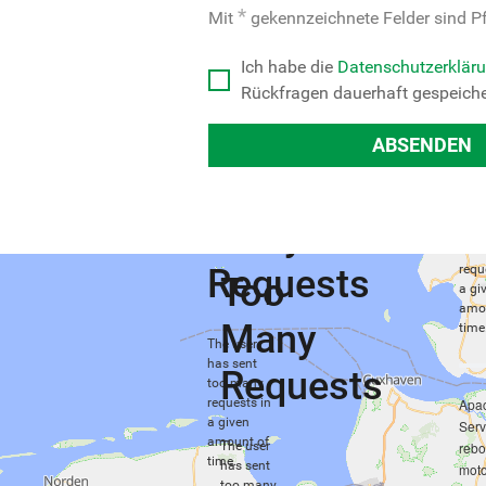
*
Mit
gekennzeichnete Felder sind P
T
Ich habe die
Datenschutzerklär
M
Rückfragen dauerhaft gespeiche
R
ABSENDEN
Too
The 
Many
has 
too
Requests
requ
Too
a gi
amo
Many
time
The user
has sent
Requests
too many
requests in
Apa
a given
Serv
amount of
The user
rebo
time.
has sent
moto
too many