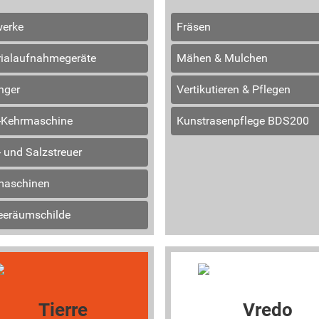
erke
Fräsen
ialaufnahmegeräte
Mähen & Mulchen
nger
Vertikutieren & Pflegen
-Kehrmaschine
Kunstrasenpflege BDS200
 und Salzstreuer
maschinen
eeräumschilde