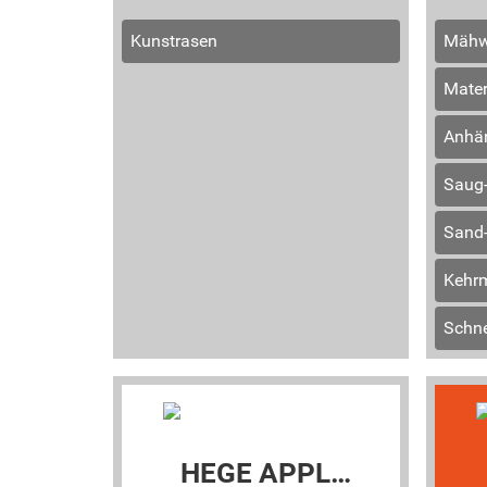
Kunstrasen
Mähw
Mater
Anhä
Saug
Sand-
Kehr
Schn