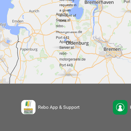
Port
requests in
a given
Apache
amount of
Server at
time.
rebo-
motorgeraete.de
Port 443
Apache
Server at
rebo-
motorgeraete.de
Port 443
Rebo App & Support