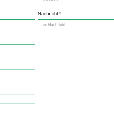
Nachricht
*
Too
Many
Requests
The user
has sent