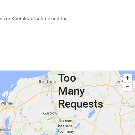
n zur Kontaktaufnahme und für
Too
Many
Requests
The user
has sent
too many