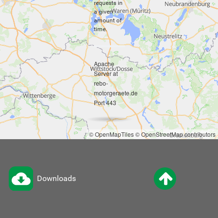
requests in
a given
amount of
time.
Apache
Server at
rebo-
motorgeraete.de
Port 443
© OpenMapTiles
© OpenStreetMap contributors
Downloads