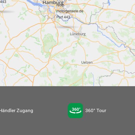
 443
rebo-
motorgeraete.de
Port 443
Händler Zugang
360° Tour